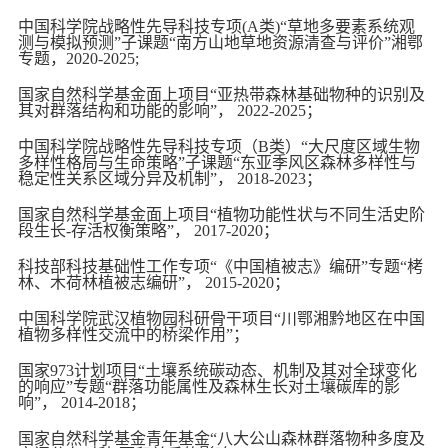
中国科学院战略性先导科技专项
(A
类
)“
草地多要素系统观
测与模拟预测
”子课题“南方山地草地资源清查与评价”湘鄂
专题，2
020-2025;
国家自然科学基金面上项目
“亚热带森林基础物种的识别及
其对群落结构和功能的影响”，
2022-2025
；
中国科学院战略性先导科技专项（
B
类）
“大尺度区域生物
多样性格局与生命策略”子课题“东亚季风区森林多样性与
稳定性关系区域分异及机制”，
2018-2023
；
国家自然科学基金面上项目
“植物功能性状与不同生活史阶
段生长
-
存活权衡策略
”，
2017-2020
；
科技部科技基础性工作专项
“《中国植被志》编研”专题“栲
林、木荷林植被志编研”，
2015-2020
；
中国科学院武汉植物园科研骨干项目
“川鄂湘黔地区在中国
植物多样性交流中的桥梁作用”；
国家
973
计划项目
“土壤系统碳动态、机制及其对全球变化
的响应”专题“群落功能属性及森林生长对土壤碳库的影
响”，
2014-2018
；
国家自然科学基金青年基金
“八大公山森林群落物种多度及