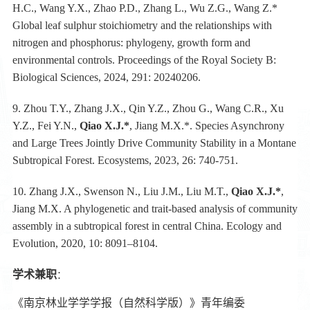
H.C., Wang Y.X., Zhao P.D., Zhang L., Wu Z.G., Wang Z.*
Global leaf sulphur stoichiometry and the relationships with
nitrogen and phosphorus: phylogeny, growth form and
environmental controls. Proceedings of the Royal Society B:
Biological Sciences, 2024, 291: 20240206.
9.
Zhou T.Y., Zhang J.X., Qin Y.Z., Zhou G., Wang C.R., Xu
Y.Z., Fei Y.N.,
Qiao X.J.*
, Jiang M.X.*. Species Asynchrony
and Large Trees Jointly Drive Community Stability in a Montane
Subtropical Forest. Ecosystems, 2023, 26: 740-751.
10.
Zhang J.X., Swenson N., Liu J.M., Liu M.T.,
Qiao X.J.*
,
Jiang M.X. A phylogenetic and trait‐based analysis of community
assembly in a subtropical forest in central China. Ecology and
Evolution, 2020, 10: 8091–8104.
学术兼职
：
《南京林业学学学报（自然科学版）》青年编委