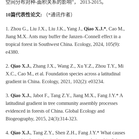
空间分布对种
-
面积关系的影响
”，
2013-2015
。
1
0
篇代表性论文
:
（
*通讯作者）
1.
Zhou G., Liu J.X., Liu J.K., Yang J.,
Qiao X.J.*
, Cao M.,
Jiang M.X. Ants may buffer the Janzen–Connell effect in a
tropical forest in Southwest China. Ecology, 2024, 105(9):
e4380.
2.
Qiao X.J.
, Zhang J.X., Wang Z., Xu Y.Z., Zhou T.Y., Mi
X.C., Cao M., et al. Foundation species across a latitudinal
gradient in China. Ecology, 2021, 102(2): e03234.
3.
Qiao X.J
.
, Jabot F., Tang Z.Y., Jiang M.X., Fang J.Y.* A
latitudinal gradient in tree community assembly processes
evidenced in
forests of China. Global Ecology and
Biogeography, 2015, 24(3):314-323.
4.
Qiao X.J.
, Tang Z.Y., Shen Z.H., Fang J.Y.* What causes