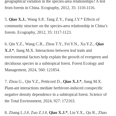
geographical variation in the species-area relationships? A test
from forests in China. Ecography, 2012, 35: 1110-1116.
5.
Qiao X.J.
, Wang S.P., Tang Z.Y., Fang J.Y.* Effects of
community structure on the species-area relationship in China’s
forests. Ecography, 2012, 35: 1117-1123.
6.
Qin Y.Z., Wang C.R., Zhou T.Y., Fei Y.N., Xu Y.Z.,
Qiao
X.J.*
, Jiang M.X. Interactions between leaf traits and
environmental factors help explain the growth of evergreen and
deciduous species in a subtropical forest. Forest Ecology and
Management, 2024, 560: 121854.
7.
Zhou G., Qin Y.Z., Petticord D.,
Qiao X.J.*
, Jiang M.X.
Plant-ant interactions mediate herbivore-induced conspecific
negative density dependence in a subtropical forest. Science of
the Total Environment, 2024, 927: 172163.
8.
Zhang L.J.#, Zuo Z.J.#,
Qiao X.J.*
, Liu Y.X., Qu R., Zhao